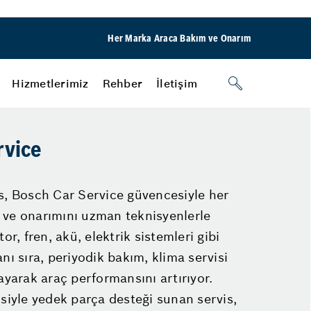
Her Marka Araca Bakım ve Onarım
Hizmetlerimiz
Rehber
İletişim
Motor
rvice
Yağ & Filtre Değişimi
Egzoz Emisyon
s, Bosch Car Service güvencesiyle her
Fixer Motors
Rehber
 ve onarımını uzman teknisyenlerle
or, fren, akü, elektrik sistemleri gibi
nı sıra, periyodik bakım, klima servisi
Lastik
ayarak araç performansını artırıyor.
Rot - Balans
isiyle yedek parça desteği sunan servis,