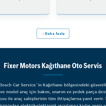
Daha fazla
Fixer Motors Kağıthane Oto Servis
Bosch Car Service´in Kağıthane bölgesindeki güvenilir
 ve model araç için bakım, onarım ve yedek parça des
su ile araç sahiplerinin tüm ihtiyaçlarına yanıt verir
işiminden elektrik-elektronik arızalarına kadar geniş 