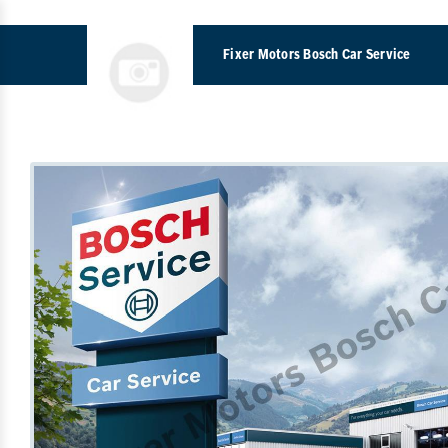
Fixer Motors Bosch Car Service
A
Araç Bakım & Onarım
K
Muayene Ve Bakım
Bahar Bakımı
Di
15 Adım Kontrol
Kış Bakımı
Periyodik Bakım
Fren Sistemleri
Fren Onarımı
Disk Balata Değişimi