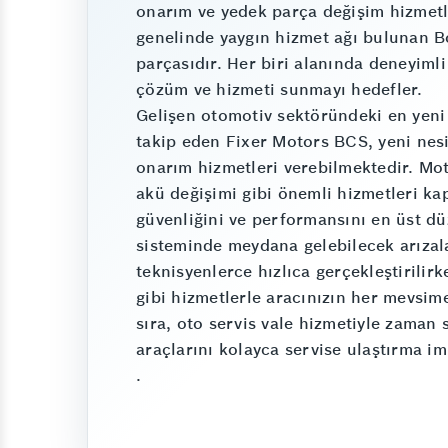
onarım ve yedek parça değişim hizmetler
genelinde yaygın hizmet ağı bulunan B
parçasıdır. Her biri alanında deneyimli
çözüm ve hizmeti sunmayı hedefler.
Gelişen otomotiv sektöründeki en yeni 
takip eden Fixer Motors BCS, yeni nesil 
onarım hizmetleri verebilmektedir. Mot
akü değişimi gibi önemli hizmetleri ka
güvenliğini ve performansını en üst dü
sisteminde meydana gelebilecek arıza
teknisyenlerce hızlıca gerçekleştirilir
gibi hizmetlerle aracınızın her mevsim
sıra, oto servis vale hizmetiyle zaman s
araçlarını kolayca servise ulaştırma im
.