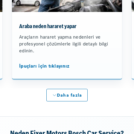
Araba neden hararet yapar
Araçların hararet yapma nedenleri ve
profesyonel çözümlerle ilgili detaylı bilgi
edinin.
İpuçları için tıklayınız
Daha fazla
Neden Fixer Motors Bosch Car Service?