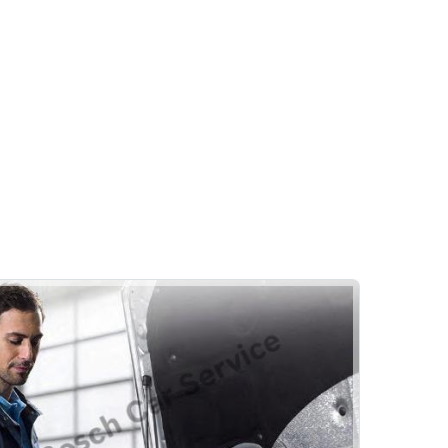
Motor
Yağ & Filtre Değişimi
Egzoz Emisyon
Fixer Motors
Rehber
Lastik
Rot - Balans
Hizmetlerimiz